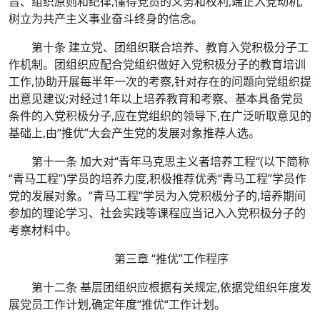
旨、组织原则和纪律
,
懂得党员的义务和权利
,
端正入党动机
,
树立为共产主义事业奋斗终身的信念。
第十条 建立党、团组织联合培养、教育入党积极分子工
作机制。团组织应配合党组织做好入党积极分子的教育培训
工作
,
协助开展每半年一次的考察
,
针对存在的问题向党组织提
出意见建议
;
对经过
1
年以上培养教育和考察、基本具备党员
条件的入党积极分子
,
应在党组织的领导下
,
在广泛听取意见的
基础上
,
由“推优”大会产生党的发展对象推荐人选。
第十一条 加大对“青年马克思主义者培养工程“
(
以下简称
“青马工程”
)
学员的培养力度
,
积极推荐优秀“青马工程”学员作
党的发展对象。“青马工程“学员为入党积极分子的
,
培养期间
参加的理论学习、社会实践等课程应当记入入党积极分子的
考察材料中。
第三章 “推优”工作程序
第十二条 基层团组织应根据有关规定
,
依据党组织年度发
展党员工作计划
,
确定年度“推优“工作计划。