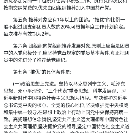
愿意参加党的一个组织并在其中积极工作、执行党的决议和
按期交纳党费的
,
优先由团组织推荐加入中国共产党。
第五条 推荐对象应有
1
年以上的团龄。“推优”的比例一
般不超过团支部团员人数的
20%,
可根据年度工作计划确定。
每次推荐有效期为
2
年。
第六条 团组织向党组织推荐发展对象
,
原则上应当是团员
中的入党积极分子
,
应坚持党章规定的党员基本条件
,
真正把团
员中的先进分子推荐给党组织。
第七条 “推优”的具体条件是
:
(一
)
政治思想上先进。坚持以马克思列宁主义、毛泽东
思想、邓小平理论、“三个代表”重要思想、科学发展观、习
近平新时代中国特色社会主义思想为指导。坚决维护习近平
总书记党中央的核心、全党的核心地位
,
坚决维护党中央权威
和集中统一领导
,
在思想上政治上行动上同党中央保持高度一
致。高扬理想信念旗帜
,
坚定共产主义远大理想和中国特色社
会主义共同理想
,
坚决拥护党的领导
,
坚定中国特色社会主义道