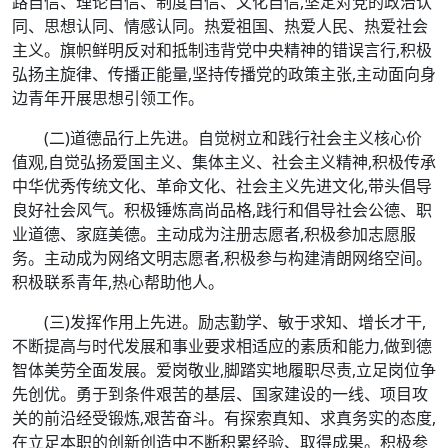
路自信、理论自信、制度自信、文化自信
,
坚定对党的政治认
同、思想认同、情感认同。热爱祖国、热爱人民、热爱社会
主义。旗帜鲜明反对和抵制违背党中央精神的错误言行
,
积极
弘扬主旋律、传播正能量
,
坚持传播党的政策主张
,
主动面向身
边青年开展思想引领工作。
(二
)
道德品行上先进。自觉树立和践行社会主义核心价
值观
,
自觉弘扬爱国主义、集体主义、社会主义精神
,
积极传承
中华优秀传统文化、革命文化、社会主义先进文化
,
带头倡导
良好社会风气。积极锤炼高尚品格
,
践行和倡导社会公德、职
业道德、家庭美德。主动成为注册志愿者
,
积极参加志愿服
务。主动成为网络文明志愿者
,
积极参与构建清朗网络空间。
积极联系青年
,
热心帮助他人。
(三
)
发挥作用上先进。励志勤学、敏于求知、增长才干
,
不断提高与时代发展和事业要求相适应的素质和能力
,
做到德
智体美劳全面发展。爱岗敬业
,
脚踏实地履职尽责
,
立足岗位争
先创优。勇于到条件艰苦的基层、国家建设的一线、项目攻
关的前沿经受锻炼
,
艰苦奋斗。有探索真知、求真务实的态度
,
在立足本职的创新创造中不断积累经验、取得成果。积极参