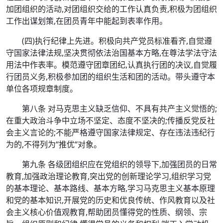
加团组织的活动
,
对团组织交给的工作认真负责
,
积极为团组织
工作出谋划策
,
在团员青年中能起到表率作用。
(四
)
执行纪律上先进。积极向共产党员标准看齐
,
自觉遵
守国家法律法规
,
坚决贯彻依法治国基本方略
,
在尊法学法守法
用法中作表率。模范遵守团章团纪
,
认真执行团的决议
,
自觉履
行团员义务
,
积极参加团的组织生活和团的活动。带头遵守本
单位各项规章制度。
第八条 对马克思主义缺乏信仰、不具有共产主义觉悟的
;
在重大政治斗争中立场不坚定、态度不坚决的
;
传播反党反社
会主义言论的
;
不能严格遵守国家法律规定、存在违法违纪行
为的
,
不得列为“推优“对象。
第九条 各级团组织应在党组织的领导下
,
加强团员的日常
教育
,
加强政治理论教育
,
突出党的创新理论学习
,
组织学习党
的基本理论、基本路线、基本方略
,
学习马克思主义基本原理
和党的基本知识
,
开展党的历史和优良传统、作风教育以及社
会主义核心价值观教育
,
帮助团员懂得党的性质、纲领、宗